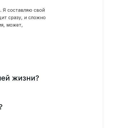
а. Я составляю свой
дит сразу, и сложно
я, может,
шей жизни?
?