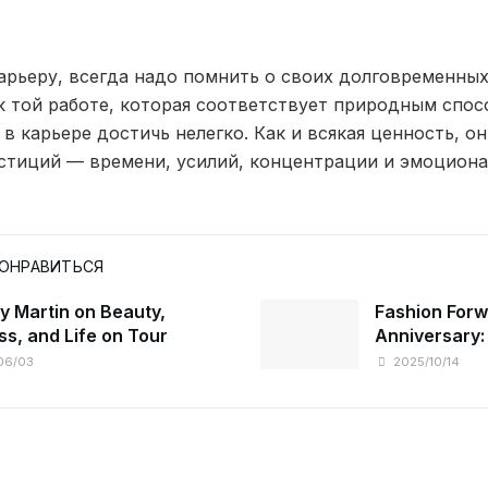
арьеру, всегда надо помнить о своих долговременных
к той работе, которая соответствует природным спос
 в карьере достичь нелегко. Как и всякая ценность, он
стиций — времени, усилий, концентрации и эмоциона
ПОНРАВИТЬСЯ
y Martin on Beauty,
Fashion Forw
ss, and Life on Tour
Anniversary:
and Heritage
06/03
2025/10/14
Marois, Paris