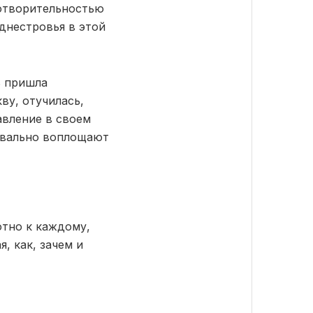
готворительностью
днестровья в этой
ь пришла
ву, отучилась,
авление в своем
уквально воплощают
ютно к каждому,
, как, зачем и