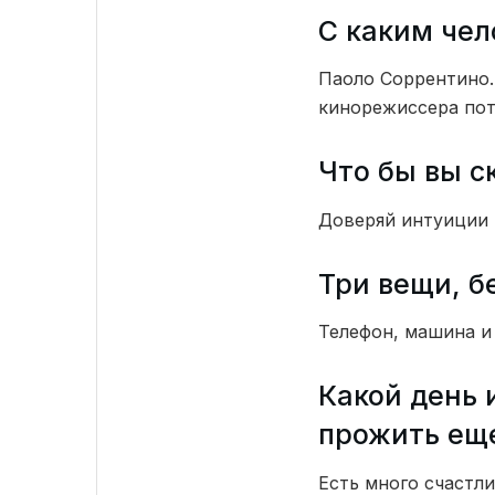
С каким чел
Паоло Соррентино. 
кинорежиссера по
Что бы вы с
Доверяй интуиции 
Три вещи, б
Телефон, машина и
Какой день 
прожить ещ
Есть много счастл