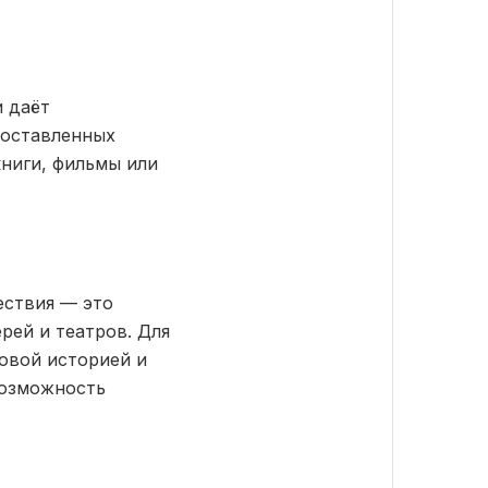
и даёт
поставленных
книги, фильмы или
ествия — это
рей и театров. Для
овой историей и
возможность