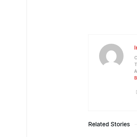
С
Т
А
В
Related Stories