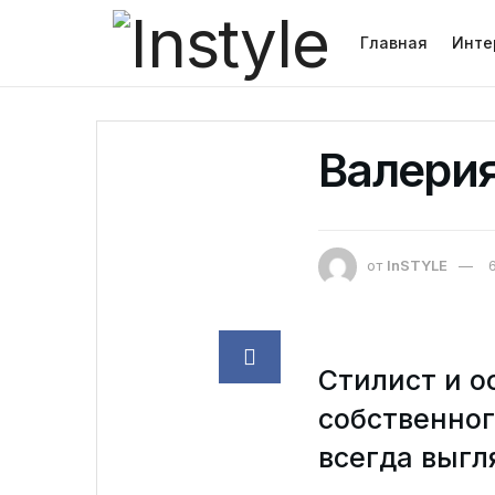
Главная
Инте
Валерия
от
InSTYLE
Стилист и о
собственног
всегда выгл