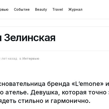
рвью
Событие
Beauty
Travel
Журнал
 Зелинская
6 лет назад
в
Интервью
сновательница бренда «L’emone» 
о ателье. Девушка, которая точно 
ядеть стильно и гармонично.