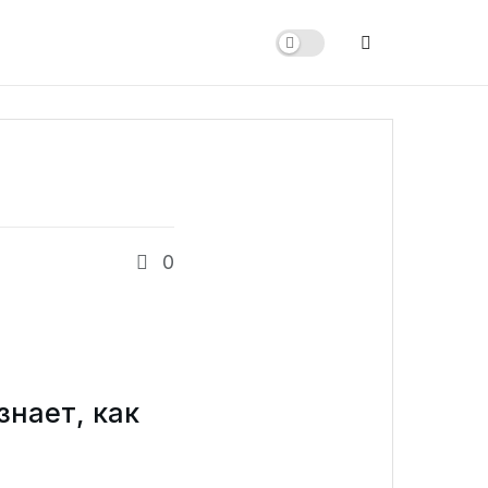
0
и
знает, как