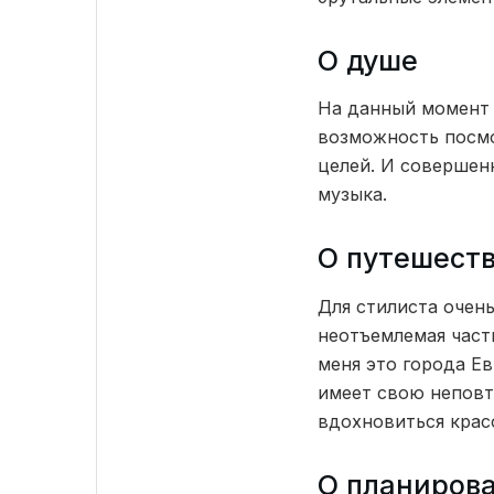
О душе
На данный момент 
возможность посмо
целей. И совершенн
музыка.
О путешест
Для стилиста очен
неотъемлемая част
меня это города Е
имеет свою неповт
вдохновиться крас
О планиров