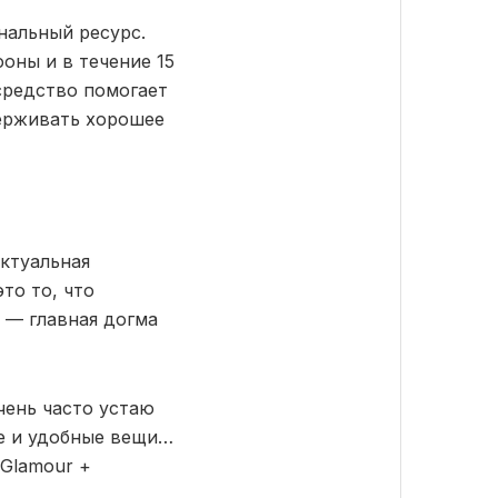
нальный ресурс.
оны и в течение 15
средство помогает
держивать хорошее
актуальная
то то, что
 — главная догма
чень часто устаю
ие и удобные вещи…
 Glamour +