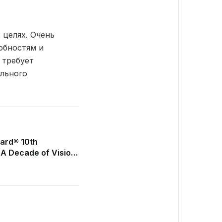
 целях. Очень
обностям и
 требует
льного
ard® 10th
 A Decade of Vision
 Shines at Hôtel Le