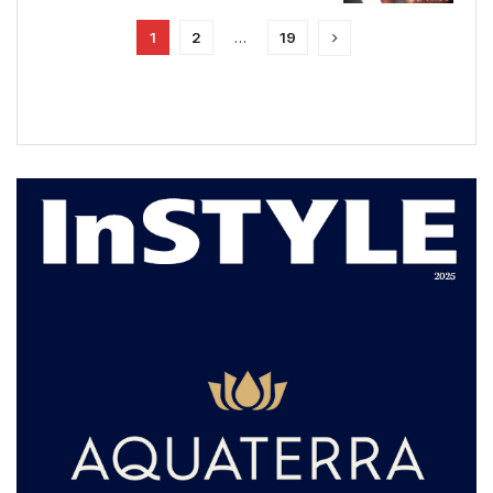
1
2
…
19