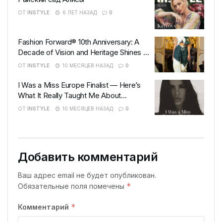
ОТ
INSTYLE
6 ЛЕТ НАЗАД
0
Fashion Forward® 10th Anniversary: A
Decade of Vision and Heritage Shines at
Hôtel Le Marois, Paris
ОТ
INSTYLE
10 МЕСЯЦЕВ НАЗАД
0
I Was a Miss Europe Finalist — Here’s
What It Really Taught Me About
Confidence
ОТ
INSTYLE
10 МЕСЯЦЕВ НАЗАД
0
Добавить комментарий
Ваш адрес email не будет опубликован.
*
Обязательные поля помечены
*
Комментарий