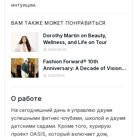
интуиции.
ВАМ ТАКЖЕ МОЖЕТ ПОНРАВИТЬСЯ
Dorothy Martin on Beauty,
Wellness, and Life on Tour
2026/06/03
Fashion Forward® 10th
Anniversary: A Decade of Vision
and Heritage Shines at Hôtel Le
2025/10/14
Marois, Paris
О работе
На сегодняшний день я управляю двумя
успешными фитнес-клубами, школой и двумя
детскими садами. Кроме того, курирую
проект OASIS, который включает дом,