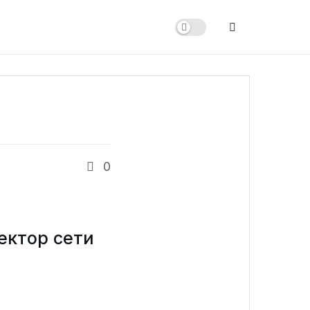
0
ектор сети