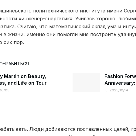
ишиневского политехнического института имени Серге
ьности «инженер-энергетик». Училась хорошо, люби
атика. Считаю, что математический склад ума и инт
 в жизни, именно они помогли мне построить удачну
 сих пор.
ПОНРАВИТЬСЯ
y Martin on Beauty,
Fashion Forw
ss, and Life on Tour
Anniversary:
and Heritage
06/03
2025/10/14
Marois, Paris
арабатывать. Люди добиваются поставленных целей, г