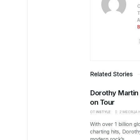
С
Т
А
В
Related Stories
Dorothy Martin 
on Tour
ОТ
INSTYLE
2 МЕСЯЦА 
With over 1 billion g
charting hits, Dorot
modern rock’s...