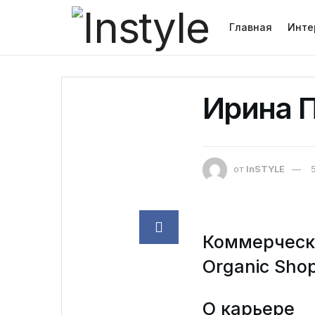
Главная
Инте
Ирина 
от
InSTYLE
Коммерчески
Organic Sho
О карьере