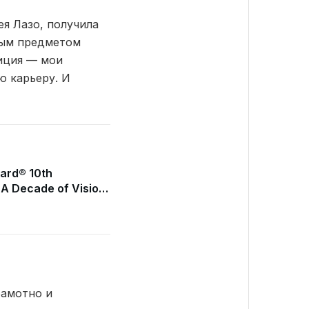
я Лазо, получила
мым предметом
уиция — мои
ю карьеру. И
ard® 10th
 A Decade of Vision
 Shines at Hôtel Le
рамотно и