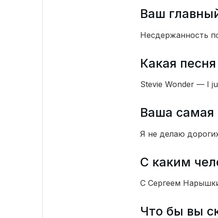
Ваш главны
Несдержанность п
Какая песня
Stevie Wonder — I jus
Ваша самая 
Я не делаю дороги
С каким чел
С Сергеем Нарышк
Что бы вы с