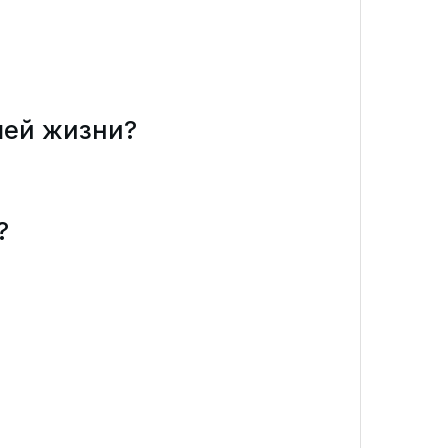
шей жизни?
?