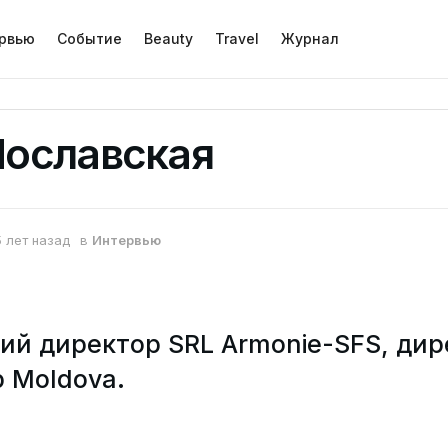
рвью
Событие
Beauty
Travel
Журнал
Пославская
5 лет назад
в
Интервью
й директор SRL Armonie-SFS, дир
p Moldova.