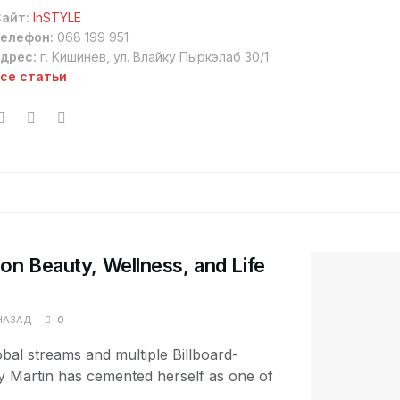
айт:
InSTYLE
елефон:
068 199 951
дрес:
г. Кишинев, ул. Влайку Пыркэлаб 30/1
се статьи
on Beauty, Wellness, and Life
НАЗАД
0
lobal streams and multiple Billboard-
hy Martin has cemented herself as one of