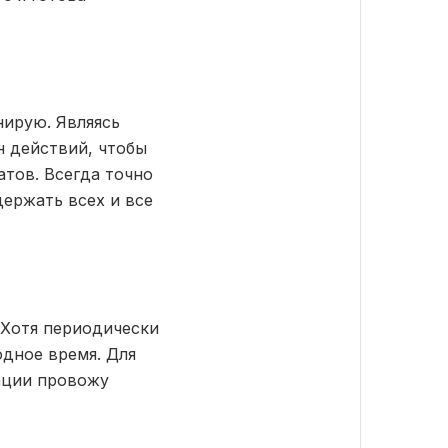
нирую. Являясь
н действий, чтобы
атов. Всегда точно
держать всех и все
. Хотя периодически
одное время. Для
ации провожу