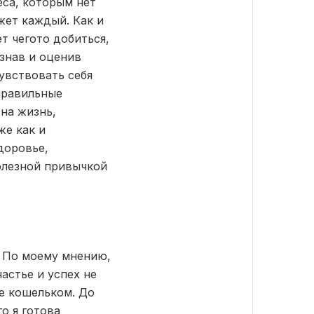
еса, которым нет
жет каждый. Как и
т чегото добиться,
ознав и оценив
увствовать себя
правильные
на жизнь,
же как и
доровье,
олезной привычкой
 По моему мнению,
астье и успех не
е кошельком. До
го я готова