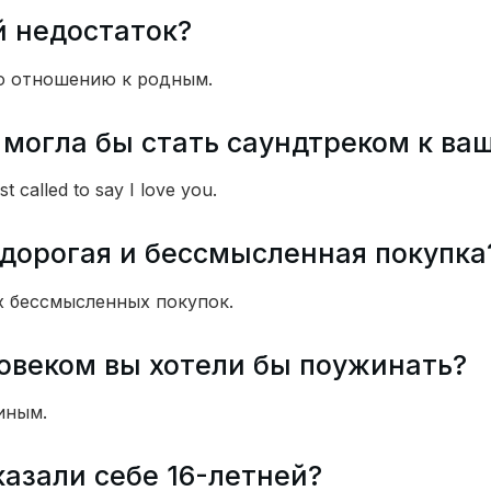
й недостаток?
о отношению к родным.
 могла бы стать саундтреком к ва
t called to say I love you.
дорогая и бессмысленная покупка
х бессмысленных покупок.
овеком вы хотели бы поужинать?
иным.
казали себе 16-летней?