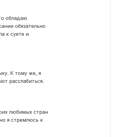
то обладаю
сании обязательно
а к суете и
у. К тому же, я
ают расслабиться.
моих любимых стран
но я стремлюсь к