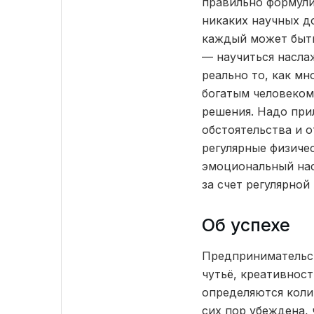
правильно формулир
никаких научных до
каждый может быть 
— научиться наслаж
реально то, как мн
богатым человеком
решения. Надо при
обстоятельства и о
регулярные физичес
эмоциональный нас
за счет регулярной
Об успехе
Предпринимательс
чутьё, креативност
определяются коли
сих пор убеждена, 