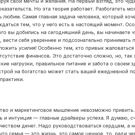
уя свои мечты и желания. На первый взгляд, это чуд
казательств. Но эта теория работает. Разбогатеть мо
любим. Самая главная задача человека, который хоче
даться тем, что у него есть в настоящий момент. Ос
ого вы добились на сегодняшний день, вы начинаете ч
, вести себя увереннее и подсознательно принимать 
ложить усилия! Особенно тем, кто привык жаловаться 
тсутствие финансов. Это достаточно сложно, но, так 
кие нагрузки, правильное питание и забота о своем з
трой на богатство может стать вашей ежедневной п
 практики.
тво и маркетинговое мышление невозможно привить.
ь и интуиция — главные драйверы успеха. Я думаю, сч
чеством денег. Надо руководствоваться сердцем, а н
что семья — это жизнь, это самое ценное, то, ради че