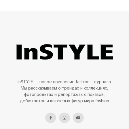
О планировании
Я планирую свой день, это однозначно. С
вечера составляю список всего, что нужно
сделать завтра. Быть дисциплинированным
человеком очень важно по жизни, это
помогает во всех сферах и очень ценится.
Поэтому планирование — хорошая вещь, и
этому нужно учиться.
Об отдыхе
InSTYLE — новое поколение fashion - журнала.
Отдых — это то, что я люблю (смеется).
Мы рассказываем о трендах и коллекциях,
Готовлюсь к нему обычно заранее и
фотопроектах и репортажах с показов,
достаточно серьезно, потому что для меня
дебютантов и ключевых фигур мира fashion
это довольно важный элемент жизни.
Бывают периоды, когда чувствую, что очень
устала и нужно куда-нибудь уехать. Можно
совсем недалеко, но, главное, расслабиться,