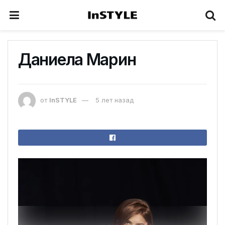
Даниела Марин
от
InSTYLE
5 лет назад