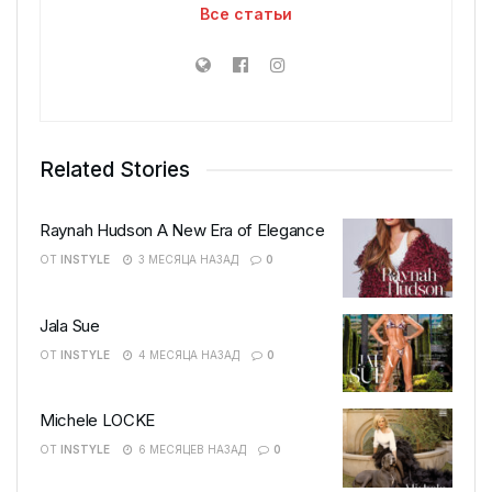
Все статьи
Sekana
бренд женской одежды,
который уже много лет
пользуется большой
популярностью у женщин,
которые ценят стиль и
Related Stories
элегантность!
Raynah Hudson A New Era of Elegance
ОТ
INSTYLE
3 МЕСЯЦА НАЗАД
0
Jala Sue
ОТ
INSTYLE
4 МЕСЯЦА НАЗАД
0
Michele LOCKE
ОТ
INSTYLE
6 МЕСЯЦЕВ НАЗАД
0