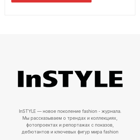
Sekana — Linen embroidered midi dress.
ВАМ ТАКЖЕ МОЖЕТ ПОНРАВИТЬСЯ
Raynah Hudson A New Era of
Elegance
2026/05/07
Jala Sue
2026/04/17
InSTYLE — новое поколение fashion - журнала.
Мы рассказываем о трендах и коллекциях,
фотопроектах и репортажах с показов,
дебютантов и ключевых фигур мира fashion